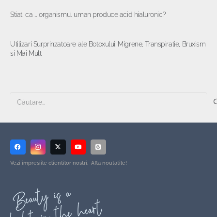
Stiati ca … organismul uman produce acid hialuronic?
Utilizari Surprinzatoare ale Botoxului: Migrene, Transpiratie, Bruxism
si Mai Mult
Caută
după:
Vezi impresiile clientilor nostri. Afla noutatile!