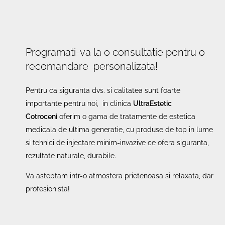
sedinte. De exemplu, la Sylfirm X beneficiati de
10% reducere la pachetele de minim 3 sedinte.
Verificati fiecare sectiune de preturi pentru
promotiile curente.
Programati-va la o consultatie pentru o
recomandare personalizata!
Pentru ca siguranta dvs. si calitatea sunt foarte
importante pentru noi, in clinica
UltraEstetic
Cotroceni
oferim o gama de tratamente de estetica
medicala de ultima generatie, cu produse de top in lume
si tehnici de injectare minim-invazive ce ofera siguranta,
rezultate naturale, durabile.
Va asteptam intr-o atmosfera prietenoasa si relaxata, dar
profesionista!