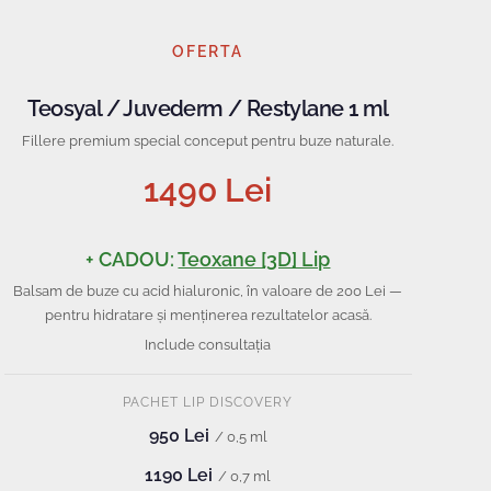
OFERTA
Teosyal / Juvederm / Restylane 1 ml
Fillere premium special conceput pentru buze naturale.
1490 Lei
+ CADOU:
Teoxane [3D] Lip
Balsam de buze cu acid hialuronic, în valoare de 200 Lei —
pentru hidratare și menținerea rezultatelor acasă.
Include consultația
PACHET LIP DISCOVERY
950 Lei
/ 0,5 ml
1190 Lei
/ 0,7 ml