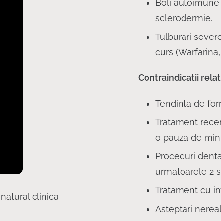
Boli autoimune 
sclerodermie.
Tulburari sever
curs (Warfarina,
Contraindicatii relat
Tendinta de form
Tratament rece
o pauza de min
Proceduri denta
urmatoarele 2 
Tratament cu i
Asteptari nereal