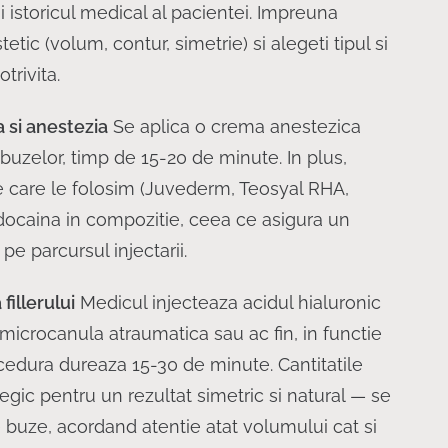
si istoricul medical al pacientei. Impreuna
stetic (volum, contur, simetrie) si alegeti tipul si
otrivita.
 si anestezia
Se aplica o crema anestezica
buzelor, timp de 15-20 de minute. In plus,
e care le folosim (Juvederm, Teosyal RHA,
idocaina in compozitie, ceea ce asigura un
pe parcursul injectarii.
fillerului
Medicul injecteaza acidul hialuronic
microcanula atraumatica sau ac fin, in functie
ocedura dureaza 15-30 de minute. Cantitatile
tegic pentru un rezultat simetric si natural — se
buze, acordand atentie atat volumului cat si