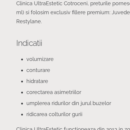
Clinica UltraEstetic Cotroceni, preturile pornes
ml) si folosim exclusiv fillere premium: Juved
Restylane.
Indicatii
volumizare
conturare
hidratare
corectarea asimetriilor
umplerea ridurilor din jurul buzelor
ridicarea colturilor gurii
Clinica UltraEstetic functioneaza din 2013 in z