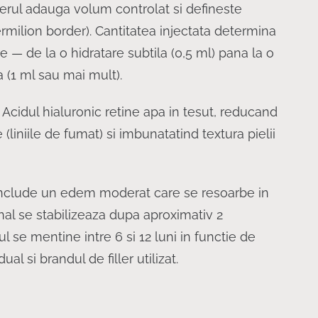
lerul adauga volum controlat si defineste
rmilion border). Cantitatea injectata determina
 — de la o hidratare subtila (0,5 ml) pana la o
 (1 ml sau mai mult).
Acidul hialuronic retine apa in tesut, reducand
e (liniile de fumat) si imbunatatind textura pielii
include un edem moderat care se resoarbe in
final se stabilizeaza dupa aproximativ 2
l se mentine intre 6 si 12 luni in functie de
al si brandul de filler utilizat.