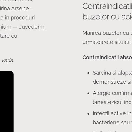
Contraindicati
Irina Arsene –
buzelor cu aci
ta in proceduri
premium — Juvederm,
Marirea buzelor cu 
tare cu
urmatoarele situatii:
Contraindicatii abs
varia.
Sarcina si alapt
demonstreze sig
Alergie confirma
(anestezicul incl
Infectii active 
bacteriene sau 