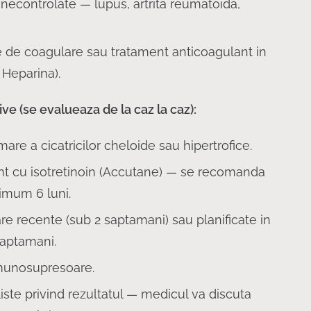
necontrolate — lupus, artrita reumatoida,
e de coagulare sau tratament anticoagulant in
 Heparina).
ive (se evalueaza de la caz la caz):
are a cicatricilor cheloide sau hipertrofice.
nt cu isotretinoin (Accutane) — se recomanda
imum 6 luni.
re recente (sub 2 saptamani) sau planificate in
saptamani.
munosupresoare.
iste privind rezultatul — medicul va discuta