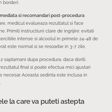
n border).
 imediata si recomandari post-procedura
re, medicul evalueaza rezultatul si face
e. Primiti instructiuni clare de ingrijire: evitati
ercitiile intense si alcoolul in primele 24-48 de
t este normal si se resoarbe in 3-7 zile.
2 saptamani dupa procedura, daca doriti,
zultatul final si poate efectua mici ajustari
e necesar. Aceasta sedinta este inclusa in
.
le la care va puteti astepta