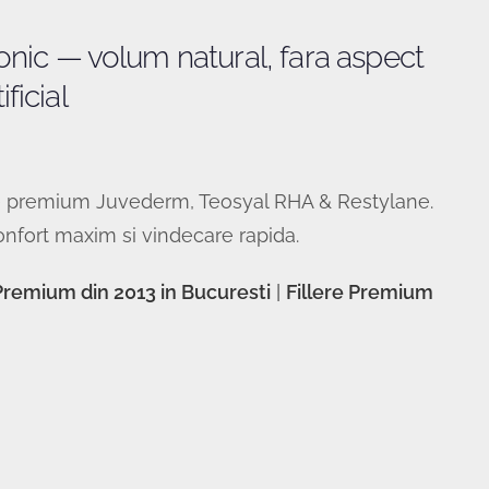
onic — volum natural, fara aspect
ificial
lere premium Juvederm, Teosyal RHA & Restylane.
onfort maxim si vindecare rapida.
 Premium din 2013 in Bucuresti
|
Fillere Premium