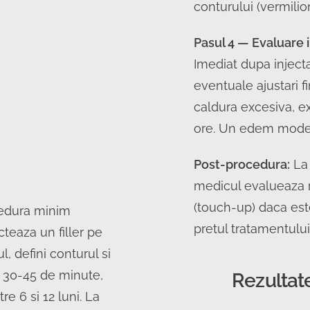
conturului (vermilio
Pasul 4 — Evaluare
Imediat dupa injecta
eventuale ajustari fin
caldura excesiva, ex
ore. Un edem modera
Post-procedura:
La 
medicul evalueaza re
(touch-up) daca est
cedura minim
pretul tratamentului
cteaza un filler pe
, defini conturul si
a 30-45 de minute,
Rezultate
re 6 si 12 luni. La