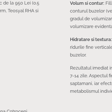
c de la 950 Lei (0.5
Volum si contur:
Fil
erm, Teosyal RHA si
conturul buzelor (ve
gradul de volumizare
volumizare evidenta
Hidratare si textura:
ridurile fine vertical
buzelor.
Rezultatul imediat 
7-14 zile. Aspectul 
saptamani, iar efectu
metabolismul individu
ona Cotroceni,