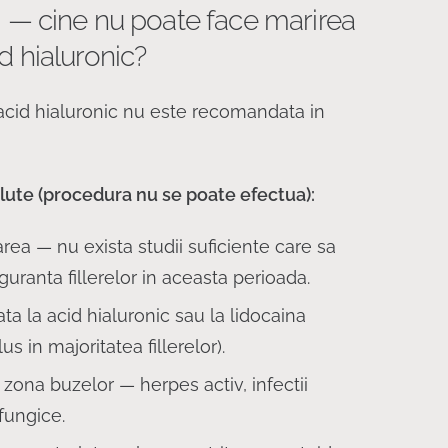
i — cine nu poate face marirea
d hialuronic?
acid hialuronic nu este recomandata in
olute (procedura nu se poate efectua):
area — nu exista studii suficiente care sa
uranta fillerelor in aceasta perioada.
ta la acid hialuronic sau la lidocaina
us in majoritatea fillerelor).
in zona buzelor — herpes activ, infectii
fungice.