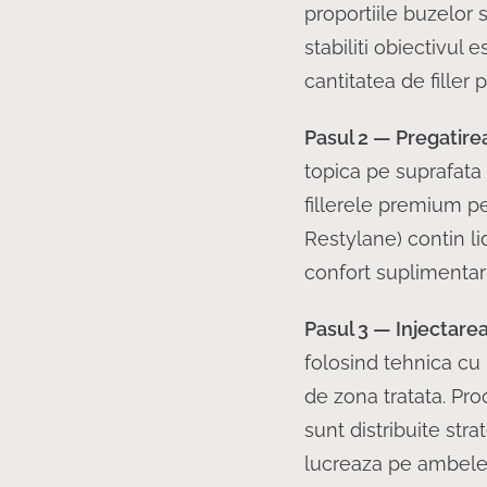
proportiile buzelor 
stabiliti obiectivul e
cantitatea de filler p
Pasul 2 — Pregatirea
topica pe suprafata 
fillerele premium p
Restylane) contin l
confort suplimentar 
Pasul 3 — Injectarea 
folosind tehnica cu 
de zona tratata. Pr
sunt distribuite stra
lucreaza pe ambele 