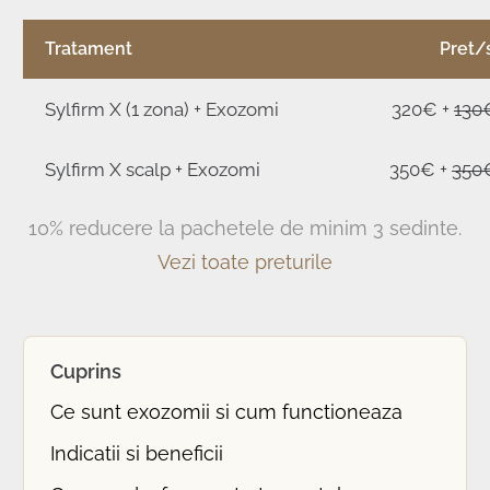
Tratament
Pret/
Sylfirm X (1 zona) + Exozomi
320€ +
130
Sylfirm X scalp + Exozomi
350€ +
350
10% reducere la pachetele de minim 3 sedinte.
Vezi toate preturile
Cuprins
Ce sunt exozomii si cum functioneaza
Indicatii si beneficii