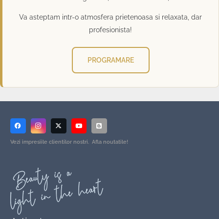
Va asteptam intr-o atmosfera prietenoasa si relaxata, dar
profesionista!
PROGRAMARE
Vezi impresiile clientilor nostri. Afla noutatile!