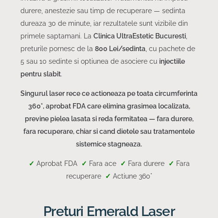
durere, anestezie sau timp de recuperare — sedinta
dureaza 30 de minute, iar rezultatele sunt vizibile din
primele saptamani. La
Clinica UltraEstetic Bucuresti
,
preturile pornesc de la
800 Lei/sedinta
, cu pachete de
5 sau 10 sedinte si optiunea de asociere cu
injectiile
pentru slabit
.
Singurul laser rece ce actioneaza pe toata circumferinta
360°, aprobat FDA care elimina grasimea localizata,
previne pielea lasata si reda fermitatea — fara durere,
fara recuperare, chiar si cand dietele sau tratamentele
sistemice stagneaza.
✓
Aprobat FDA
✓
Fara ace
✓
Fara durere
✓
Fara
recuperare
✓
Actiune 360°
Preturi Emerald Laser